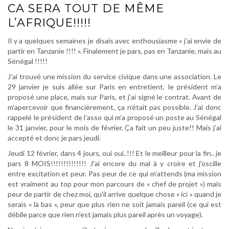
CA SERA TOUT DE MÊME
L’AFRIQUE!!!!!
Il y a quelques semaines je disais avec enthousiasme « j’ai envie de
partir en Tanzanie !!!! ». Finalement je pars, pas en Tanzanie, mais au
Sénégal !!!!!
J’ai trouvé une mission du service civique dans une association. Le
29 janvier je suis allée sur Paris en entretient, le président m’a
proposé une place, mais sur Paris, et j’ai signé le contrat. Avant de
m’apercevoir que financièrement, ça n’était pas possible. J’ai donc
rappelé le président de l’asso qui m’a proposé un poste au Sénégal
le 31 janvier, pour le mois de février. Ça fait un peu juste!! Mais j’ai
accepté et donc je pars jeudi.
Jeudi 12 février, dans 4 jours, oui oui..!!! Et le meilleur pour la fin.. je
pars 8 MOIS!!!!!!!!!!!!!! J’ai encore du mal à y croire et j’oscille
entre excitation et peur. Pas peur de ce qui m’attends (ma mission
est vraiment au top pour mon parcours de « chef de projet ») mais
peur de partir de chez moi, qu’il arrive quelque chose « ici » quand je
serais « là bas », peur que plus rien ne soit jamais pareil (ce qui est
débile parce que rien n’est jamais plus pareil après un voyage).