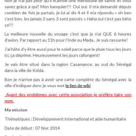
Non je n’ai pas peur qu’il m’arrive une merdouille de santé et vous
savez grâce à qui? Mon banquier!!! Oui oui. Il m’a demandé depuis
combien de fois je partais, je lui ai dis 4 et il m’a répondu « oh ben
c’est bon, les jamais 2 sans 3 sont passés ». Haha oui c’est pas bête
ça!!!
La meilleure nouvelle du voyage c’est que je n’ai QUE 6 heures
d’avion. Par rapport au 11h pour l’Inde ou Mada.. Je suis rassurée!
J’ai hâte d’y être aussi pour le soleil parce que la pluie tous les jours
ici, ça déprime. Heureusement les jours rallongent!
Je vais être situé dans la ragion Casamance, au sud du Sénégal
dans la ville de Kolda.
Bon je n’arrive pas à avoir une carte complète du Sénégal avec la
ville d’indiquer donc je vous met
le lien de wiki
Ayant des problèmes avec cette association je préfère taire son
nom.
Ma mission
Thématiques : Développement international et aide humanitaire
Date de début : 07 févr. 2014