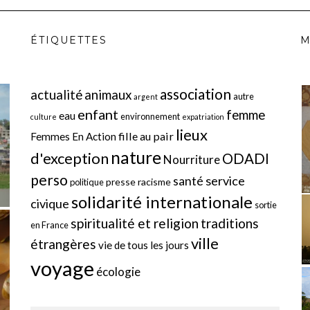
ÉTIQUETTES
M
association
actualité
animaux
autre
argent
enfant
femme
eau
environnement
culture
expatriation
lieux
fille au pair
Femmes En Action
nature
d'exception
ODADI
Nourriture
perso
service
santé
presse
racisme
politique
solidarité internationale
civique
sortie
spiritualité et religion
traditions
en France
ville
étrangères
vie de tous les jours
voyage
écologie