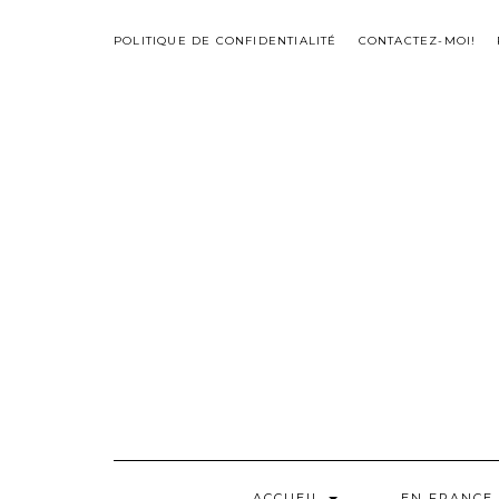
Skip
to
POLITIQUE DE CONFIDENTIALITÉ
CONTACTEZ-MOI!
content
ACCUEIL
EN FRANCE