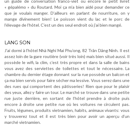
un guide de conversation franco-viet ou encore le petit livret
« gépalémo » du Routard. Moi ça m’a bien aidé pour demander ce
que je voulais manger. D’ailleurs en parlant de nourriture, on y
mange divinement bien! Le poisson vient du lac et le porc de
l’élevage de l’hôtel. C’est un des seul endroit où j’ai bien mangé.
.
LANG SON
J’ai dormi à l’hôtel Nhà Nghi Mai Phu’ong, 82 Trân Dâng Ninh. Il est
assez loin de la gare routière (voir très loin) mais bien situé aussi. Il
possède le wifi, la clim, c’est très propre et dans la salle de bains
vous avez des serviettes de toilettes et tout le nécessaire. La
chambre du dernier étage donnant sur la rue possède un balcon et
ça ma bien servis pour faire sécher ma lessive. Vous serez dans une
des rues qui comportent des pâtisseries! Rien que pour le plaisir
des yeux, allez y faire un tour. Le marché se trouve dans une petite
rue juste derrière, en sortant de l’hôtel prendre à droite puis
encore à droite une petite rue où les voitures ne circulent pas.
Fruits, légumes, produits vietnamien, habits, animaux vivants: vous
y trouverez tout et il est très bien pour avoir un aperçu d’un
marché vietnamien.
.