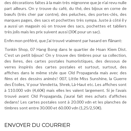
des décorations faîtes à la main très mignonne que je n’ai revu nulle
part ailleurs. On y trouve du café, du thé, des bijoux en corne de
bœufs (très cher par contre), des peluches, des portes-clés, des
marques pages, des sacs et pochettes très sympa. Juste à côté il y
a aussi un magasin où on trouve des sacs, pochettes et tabliers
très jolis mais les prix suivent aussi (30€ pour un sac).
Enfin mon préféré, que j’ai trouvé vraiment par hasard en flânant:
Tonkin Shop, 07 Hang Bong dans le quartier de Hoan Kiem Dist.
C’est un petit bijoux! On y trouve des timbres pour sa collection,
des livres, des cartes postales humoristiques, des dessous de
verres inspirés des cartes postales et surtout, surtout, des
affiches dans le même style que Old Propaganda mais avec des
films et des dessins animés! 007, Little Miss Sunshine, la Guerre
des Étoiles, V pour Vendetta, Shrek, Là-Haut etc. Les affiches sont
à 110.000 vdn (4,60€) mais elles les valent largement. Si je l’avais
trouvé avant Old Propaganda, j’aurai fait mes achats d’affiches
dedans! Les cartes postales sont à 20.000 vdn et les planches de
timbres sont entre 30.000 et 60.000 vdn (1,25/2,50€).
.
ENVOYER DU COURRIER