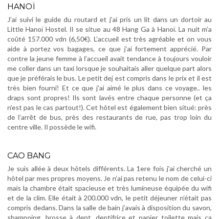
HANOÏ
J’ai suivi le guide du routard et j’ai pris un lit dans un dortoir au
Little Hanoï Hostel. Il se situe au 48 Hang Ga à Hanoï. La nuit m’a
coûté 157.000 vdn (6,50€). L’accueil est très agréable et on vous
aide à portez vos bagages, ce que j’ai fortement apprécié. Par
contre la jeune femme à l’accueil avait tendance à toujours vouloir
me coller dans un taxi lorsque je souhaitais aller quelque part alors
que je préférais le bus. Le petit dej est compris dans le prix et il est
très bien fourni! Et ce que j’ai aimé le plus dans ce voyage.. les
draps sont propres! Ils sont lavés entre chaque personne (et ça
n’est pas le cas partout!). Cet hôtel est également bien situé: près
de l’arrêt de bus, près des restaurants de rue, pas trop loin du
centre ville. Il possède le wifi.
.
CAO BANG
Je suis allée à deux hôtels différents. La 1ere fois j’ai cherché un
hôtel par mes propres moyens. Je n’ai pas retenu le nom de celui-ci
mais la chambre était spacieuse et très lumineuse équipée du wifi
et de la clim. Elle était à 200.000 vdn, le petit déjeuner n’était pas
compris dedans. Dans la salle de bain j’avais à disposition du savon,
shampoing, brosse à dent, dentifrice et papier toilette mais ça