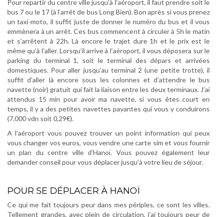
Pour repartir du centre ville jusqu’à l’aéroport, il faut prendre soit le
bus 7 ou le 17 (à l’arrêt de bus Long Bien). Bon après si vous prenez
un taxi-moto, il suffit juste de donner le numéro du bus et il vous
emmènera à un arrêt. Ces bus commencent à circuler à 5h le matin
et s’arrêtent à 22h. Là encore le trajet dure 1h et le prix est le
même qu’à l’aller. Lorsqu’il arrive à l’aéroport, il vous déposera sur le
parking du terminal 1, soit le terminal des dépars et arrivées
domestiques. Pour aller jusqu’au terminal 2 (une petite trotte), il
suffit d’aller là encore sous les colonnes et d’attendre le bus
navette (noir) gratuit qui fait la liaison entre les deux terminaux. J’ai
attendus 15 min pour avoir ma navette, si vous êtes court en
temps, il y a des petites navettes payantes qui vous y conduirons
(7.000 vdn soit 0,29€).
A l’aéroport vous pouvez trouver un point information qui peux
vous changer vos euros, vous vendre une carte sim et vous fournir
un plan du centre ville d’Hanoï. Vous pouvez également leur
demander conseil pour vous déplacer jusqu’à votre lieu de séjour.
.
POUR SE DÉPLACER À HANOÏ
Ce qui me fait toujours peur dans mes périples, ce sont les villes.
Tellement grandes, avec plein de circulation, j’ai toujours peur de