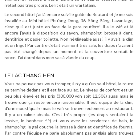
n’était pas très propre. Le lit était un vrai tatami.
Le second hôtel j’ai là encore suivi le guide du Routard et je me suis
installée au Mini hôtel Phu’ong Dong, 36, Sông Bâng. L’avantage,
c’est qu’il est juste en face de la gare routière! Il a le wifi et là
encore j’avais à disposition du savon, shampoing, brosse à dent,
dentifrice et papier toilette. Non négligeable aussi, il y avait la clim
et un frigo! Par contre c’était vraiment très sale, les draps n’avaient
pas été changé depuis un moment et la couverture sentait le
rance. J’ai dormi dans mon sac à viande du coup.
.
LE LAC THANG HEN
Vous ne pouvez pas vous tromper, il n’y a qu’un seul hôtel, la route
se termine dedans et il est face au lac. Le niveau de confort est un
peu plus élevé et les prix (300.000 vdn soit 12,50€) aussi mais je
trouve que ça reste encore raisonnable. Il est équipé de la clim,
d’une moustiquaire mais le wifi se trouve seulement au restaurant.
Il y a un calme absolu. C’est très propre (les draps sentaient la
lessive, le bonheur ^^) et vous avez les serviettes de bain, le
shampoing, le gel douche, la brosse à dent et dentifrice de fournis.
Par contre l’équipe ne parle absolument pas anglais alors trouvez