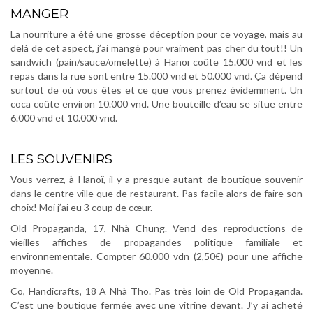
MANGER
La nourriture a été une grosse déception pour ce voyage, mais au
delà de cet aspect, j’ai mangé pour vraiment pas cher du tout!! Un
sandwich (pain/sauce/omelette) à Hanoï coûte 15.000 vnd et les
repas dans la rue sont entre 15.000 vnd et 50.000 vnd. Ça dépend
surtout de où vous êtes et ce que vous prenez évidemment. Un
coca coûte environ 10.000 vnd. Une bouteille d’eau se situe entre
6.000 vnd et 10.000 vnd.
.
LES SOUVENIRS
Vous verrez, à Hanoï, il y a presque autant de boutique souvenir
dans le centre ville que de restaurant. Pas facile alors de faire son
choix! Moi j’ai eu 3 coup de cœur.
Old Propaganda, 17, Nhà Chung. Vend des reproductions de
vieilles affiches de propagandes politique familiale et
environnementale. Compter 60.000 vdn (2,50€) pour une affiche
moyenne.
Co, Handicrafts, 18 A Nhà Tho. Pas très loin de Old Propaganda.
C’est une boutique fermée avec une vitrine devant. J’y ai acheté