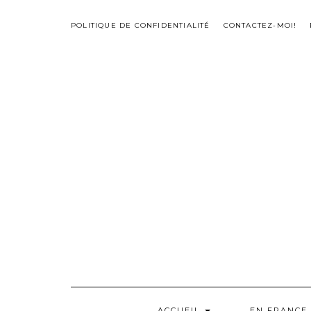
Skip
to
POLITIQUE DE CONFIDENTIALITÉ
CONTACTEZ-MOI!
content
ACCUEIL
EN FRANCE