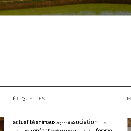
ÉTIQUETTES
M
association
actualité
animaux
autre
argent
enfant
femme
eau
environnement