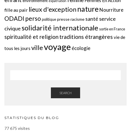
femme
Femmes En Action
environnement
expatriation
nature
lieux d'exception
Nourriture
fille au pair
perso
ODADI
service
santé
presse
racisme
politique
solidarité internationale
civique
sortie en France
spiritualité et religion
traditions étrangères
vie de
voyage
ville
écologie
tous les jours
SEARCH
STATISTIQUES DU BLOG
77 675 visites