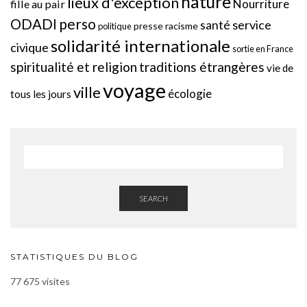
nature
lieux d'exception
Nourriture
fille au pair
perso
ODADI
service
santé
presse
racisme
politique
solidarité internationale
civique
sortie en France
spiritualité et religion
traditions étrangères
vie de
voyage
ville
écologie
tous les jours
SEARCH
STATISTIQUES DU BLOG
77 675 visites