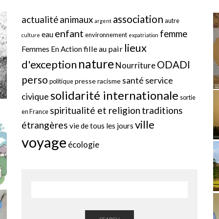
association
actualité
animaux
autre
argent
enfant
femme
eau
environnement
culture
expatriation
lieux
fille au pair
Femmes En Action
nature
d'exception
ODADI
Nourriture
perso
service
santé
presse
racisme
politique
solidarité internationale
civique
sortie
spiritualité et religion
traditions
en France
ville
étrangères
vie de tous les jours
voyage
écologie