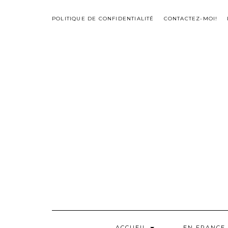
Skip
to
POLITIQUE DE CONFIDENTIALITÉ
CONTACTEZ-MOI!
content
ACCUEIL
EN FRANCE