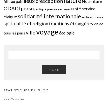
nature
lieux d'exception
Nourriture
fille au pair
perso
ODADI
service
santé
presse
racisme
politique
solidarité internationale
civique
sortie en France
spiritualité et religion
traditions étrangères
vie de
voyage
ville
écologie
tous les jours
SEARCH
STATISTIQUES DU BLOG
77 675 visites