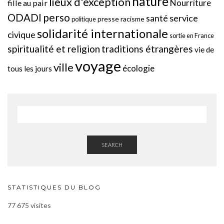
nature
lieux d'exception
Nourriture
fille au pair
perso
ODADI
service
santé
presse
racisme
politique
solidarité internationale
civique
sortie en France
spiritualité et religion
traditions étrangères
vie de
voyage
ville
écologie
tous les jours
SEARCH
STATISTIQUES DU BLOG
77 675 visites