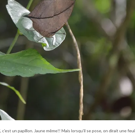
i, c'est un papillon. Jaune même!! Mais lorsqu'il se pose, on dirait une feui