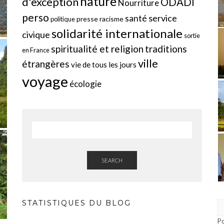
nature
d'exception
ODADI
Nourriture
perso
service
santé
presse
racisme
politique
solidarité internationale
civique
sortie
spiritualité et religion
traditions
en France
ville
étrangères
vie de tous les jours
voyage
écologie
SEARCH
STATISTIQUES DU BLOG
P