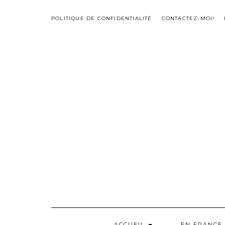
Skip
to
POLITIQUE DE CONFIDENTIALITÉ
CONTACTEZ-MOI!
content
ACCUEIL
EN FRANCE