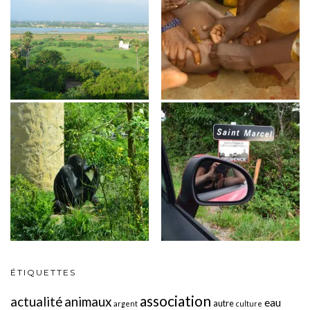
ÉTIQUETTES
association
actualité
animaux
eau
autre
argent
culture