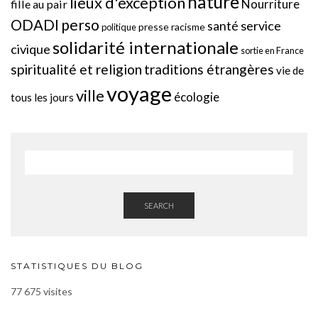
nature
lieux d'exception
Nourriture
fille au pair
perso
ODADI
service
santé
presse
racisme
politique
solidarité internationale
civique
sortie en France
spiritualité et religion
traditions étrangères
vie de
voyage
ville
écologie
tous les jours
SEARCH
STATISTIQUES DU BLOG
77 675 visites