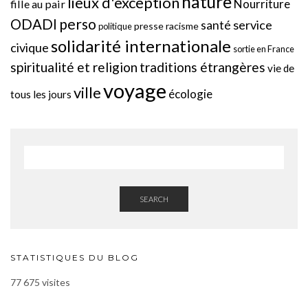
nature
lieux d'exception
Nourriture
fille au pair
perso
ODADI
service
santé
presse
racisme
politique
solidarité internationale
civique
sortie en France
spiritualité et religion
traditions étrangères
vie de
voyage
ville
écologie
tous les jours
SEARCH
STATISTIQUES DU BLOG
77 675 visites