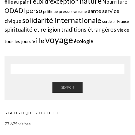
nature
lieux d'exception
Nourriture
fille au pair
perso
ODADI
service
santé
presse
racisme
politique
solidarité internationale
civique
sortie en France
spiritualité et religion
traditions étrangères
vie de
voyage
ville
écologie
tous les jours
SEARCH
STATISTIQUES DU BLOG
77 675 visites