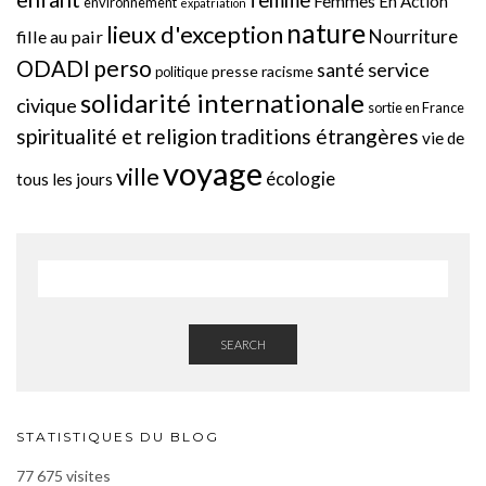
femme
Femmes En Action
environnement
expatriation
nature
lieux d'exception
Nourriture
fille au pair
perso
ODADI
service
santé
presse
racisme
politique
solidarité internationale
civique
sortie en France
spiritualité et religion
traditions étrangères
vie de
voyage
ville
écologie
tous les jours
SEARCH
STATISTIQUES DU BLOG
77 675 visites