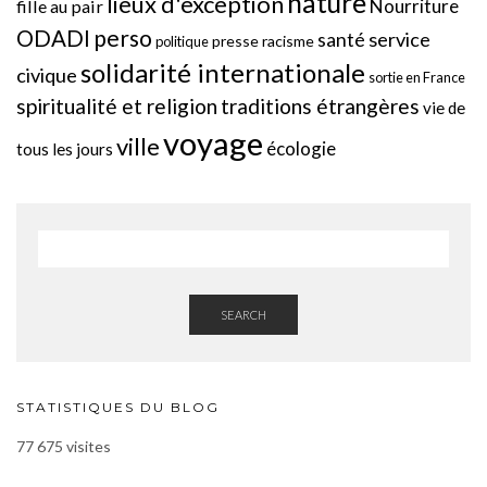
nature
lieux d'exception
Nourriture
fille au pair
perso
ODADI
service
santé
presse
racisme
politique
solidarité internationale
civique
sortie en France
spiritualité et religion
traditions étrangères
vie de
voyage
ville
écologie
tous les jours
SEARCH
STATISTIQUES DU BLOG
77 675 visites