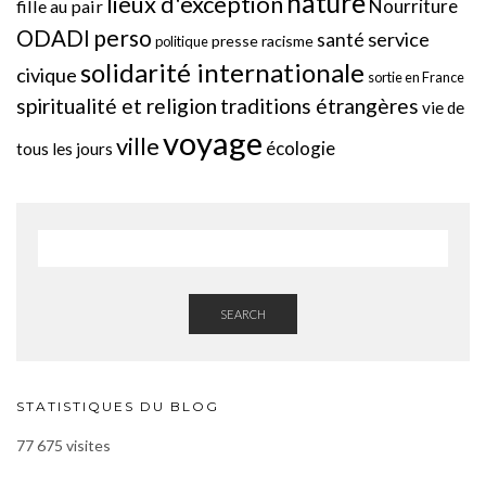
nature
lieux d'exception
Nourriture
fille au pair
perso
ODADI
service
santé
presse
racisme
politique
solidarité internationale
civique
sortie en France
spiritualité et religion
traditions étrangères
vie de
voyage
ville
écologie
tous les jours
SEARCH
STATISTIQUES DU BLOG
77 675 visites