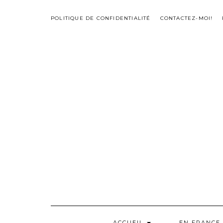
Skip
to
POLITIQUE DE CONFIDENTIALITÉ
CONTACTEZ-MOI!
content
ACCUEIL
EN FRANCE