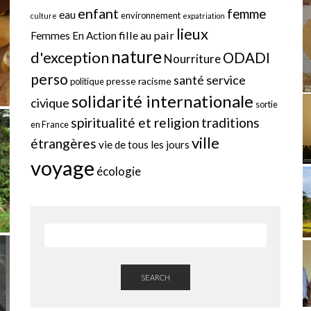
enfant
femme
eau
environnement
culture
expatriation
lieux
fille au pair
Femmes En Action
nature
d'exception
ODADI
Nourriture
perso
service
santé
presse
racisme
politique
solidarité internationale
civique
sortie
spiritualité et religion
traditions
en France
ville
étrangères
vie de tous les jours
voyage
écologie
SEARCH