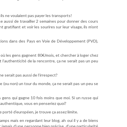
ils ne voulaient pas payer les transports!
se aussi de travailler 2 semaines pour donner des cours
ratifiant et voir les sourires sur leur visage, ils m’ont
 actions dans des Pays en Voie de Développement (PVD),
D où les gens gagnent 80€/mois, et chercher à loger chez
 l’authenticité de la rencontre, ça ne serait pas un peu
e serait pas aussi de l’irrespect?
ire (ou non) un tour du monde, ça ne serait pas un peu se
es gens qui gagne 10 fois moins que moi. Si un russe qui
 authentique, vous en penseriez quoi?
 porté d’européen, je trouve ça assez limite.
mps mais en regardant leur blog, ah oui il y a de biens
t jamais d’une personne bien précise, d’une particularité