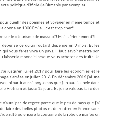
xte politique difficile (le Birmanie par exemple).
bas pour cueillir des pommes et voyager en même temps et
 la donne en 1000 Émile… c’est trop cher!!
ache sur le « tourisme de masse »?! Mais sérieusement?!
il dépense ce qu’un routard dépense en 3 mois. Et les
qui vous ferez vivre un pays. Il faut savoir mettre son
u laisser la monnaie lorsque vous achetez des fruits. Je
’ai jusqu’en juillet 2017 pour faire les économies et le
ainage s’arrête en juillet 2016. En décembre 2016 j’ai une
yer, ni partir aussi longtemps que j’en aurait envie dans
le Vietnam et juste 15 jours. Et je ne vais pas faire des
Je n’aurai pas de regret parce que le peu de pays que j’ai
s, de faire des belles photos et de rentrer en France sans
d’identité ou encore la coutume de la robe de mariée en