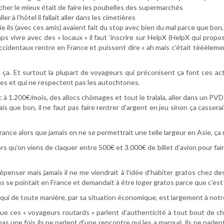
cher le mieux était de faire les poubelles des supermarchés
 à l’hôtel il fallait aller dans les cimetières
ils (avec ces amis) avaient fait du stop avec bien du mal parce que bon, 
vivre avec des « locaux » il faut ‘inscrire sur HelpX (HelpX qui propo
identaux rentre en France et puissent dire « ah mais c’était tèèèlement g
est ça. Et surtout la plupart de voyageurs qui préconisent ça font ces
ples et qui ne respectent pas les autochtones.
c à 1.200€/mois, des allocs chômages et tout le tralala, aller dans un PV
 que bon, il ne faut pas faire rentrer d’argent en jeu sinon ça casserait
nce alors que jamais on ne se permettrait une telle largeur en Asie, ça n
rs qu’on viens de claquer entre 500€ et 3.000€ de billet d’avion pour fa
 dépenser mais jamais il ne me viendrait à l’idée d’habiter gratos chez d
se pointait en France et demandait à être loger gratos parce que c’est
qui de toute manière, par sa situation économique, est largement à notre
ue ces « voyageurs routards » parlent d’authenticité à tout bout de cha
as une fois ils ne parlent d’une rencontre qui les a marqué, ils ne parlen