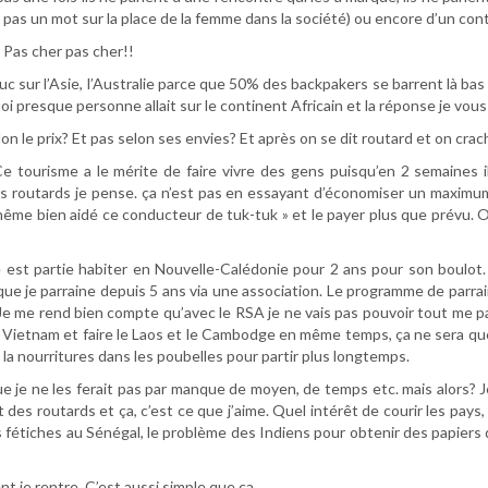
s pas un mot sur la place de la femme dans la société) ou encore d’un conte
 Pas cher pas cher!!
 truc sur l’Asie, l’Australie parce que 50% des backpakers se barrent là 
 presque personne allait sur le continent Africain et la réponse je vous
lon le prix? Et pas selon ses envies? Et après on se dit routard et on cr
Ce tourisme a le mérite de faire vivre des gens puisqu’en 2 semaines 
 routards je pense. ça n’est pas en essayant d’économiser un maximum 
même bien aidé ce conducteur de tuk-tuk » et le payer plus que prévu. O
le est partie habiter en Nouvelle-Calédonie pour 2 ans pour son boulot. J
le que je parraine depuis 5 ans via une association. Le programme de parr
. Je me rend bien compte qu’avec le RSA je ne vais pas pouvoir tout me pa
u Vietnam et faire le Laos et le Cambodge en même temps, ça ne sera que 
 nourritures dans les poubelles pour partir plus longtemps.
s que je ne les ferait pas par manque de moyen, de temps etc. mais alors? 
rt des routards et ça, c’est ce que j’aime. Quel intérêt de courir les pay
 fétiches au Sénégal, le problème des Indiens pour obtenir des papiers 
gent je rentre. C’est aussi simple que ça.