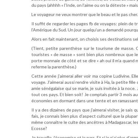
du pays (ahhhh « l’Inde, on l’aime ou on la déteste » mai
Le voyageur ne veux montrer que le beau et le pas cher.
Il suffit de regarder les pages fb de voyages: plein de
l’Amérique du Sud. Un jour quelqu’un a demandé pourquoi
Alors en fait maintenant, on choisis ses destinations se
(Tient, petite parenthèse sur le tourisme de masse. 
touristes « de masse » sont bien plus nombreux que les
porte-monnaie de côté et se dire « ah oui il m’a quand 
referme la parenthèse.)
Cette année j’aimerai aller voir ma copine Ludivine. El
voyage. J’aimerai aussi rendre visite à Ha, la petite fil
amie sénégalaise qui se marie, je suis invitée à la noce
tout ces pays. Et bien soit! Je comptais partir 3 mois a
économies en dormant dans une tente et en ramassant la
Il y a des dizaines de pays que j’aimerai visiter, je sai
fais, je connais bien plus d’aspect culturel que la plupa
même connaître le culte des ancêtres à Madagascar, les
Ecosse?
Je travaille, j’économise et je pars. Et si je n’ai plus d’ar