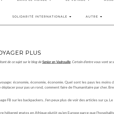
SOLIDARITÉ INTERNATIONALE
AUTRE
OYAGER PLUS
itant de ce sujet sur le blog de
Senior en Vadrouille
.
Certain d’entre vous vont se se
voyage: économie, économie, économie. Quel sont les pays les moins che
 déplacer pour pas un rond, comment faire de l’humanitaire par cher. Bre
page FB sur les backpackers. J’en peux plus de voir des articles sur ça. Le f
tre hébergé gratos en Afrique plutôt qu’en Europe parce que l’hospitalit