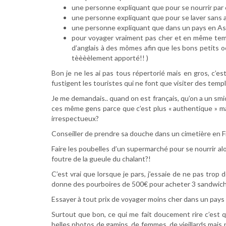
une personne expliquant que pour se nourrir par 
une personne expliquant que pour se laver sans aller
une personne expliquant que dans un pays en Asie 
pour voyager vraiment pas cher et en même temps 
d’anglais à des mômes afin que les bons petits occ
tèèèèlement apporté!! )
Bon je ne les ai pas tous répertorié mais en gros, c’
fustigent les touristes qui ne font que visiter des tem
Je me demandais.. quand on est français, qu’on a un smi
ces même gens parce que c’est plus « authentique » mais
irrespectueux?
Conseiller de prendre sa douche dans un cimetière en Fra
Faire les poubelles d’un supermarché pour se nourrir alo
foutre de la gueule du chalant?!
C’est vrai que lorsque je pars, j’essaie de ne pas trop
donne des pourboires de 500€ pour acheter 3 sandwichs 
Essayer à tout prix de voyager moins cher dans un pays 
Surtout que bon, ce qui me fait doucement rire c’est q
belles photos de gamins, de femmes, de vieillards mais p