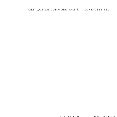
Skip
to
POLITIQUE DE CONFIDENTIALITÉ
CONTACTEZ-MOI!
content
ACCUEIL
EN FRANCE