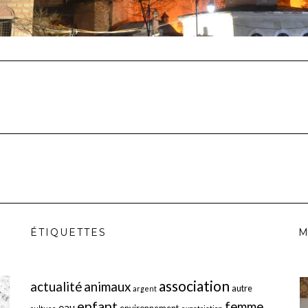
ÉTIQUETTES
M
association
actualité
animaux
autre
argent
enfant
femme
eau
environnement