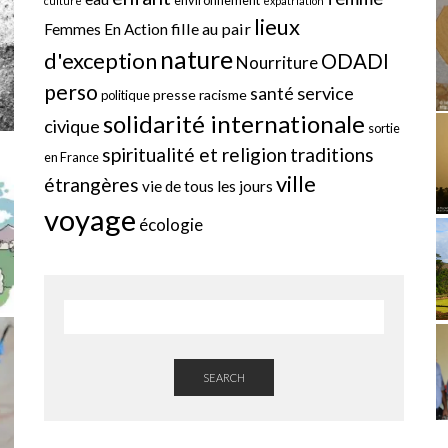
culture
expatriation
lieux
fille au pair
Femmes En Action
nature
d'exception
ODADI
Nourriture
perso
service
santé
presse
racisme
politique
solidarité internationale
civique
sortie
spiritualité et religion
traditions
en France
ville
étrangères
vie de tous les jours
voyage
écologie
SEARCH