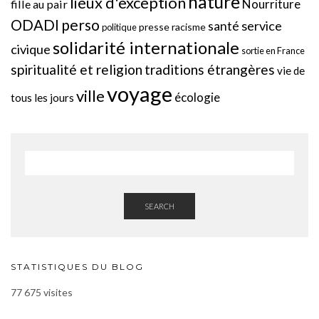
nature
lieux d'exception
Nourriture
fille au pair
perso
ODADI
service
santé
presse
racisme
politique
solidarité internationale
civique
sortie en France
spiritualité et religion
traditions étrangères
vie de
voyage
ville
écologie
tous les jours
SEARCH
STATISTIQUES DU BLOG
77 675 visites