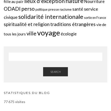
nature
lieux d'exception
Nourriture
fille au pair
perso
ODADI
service
santé
presse
racisme
politique
solidarité internationale
civique
sortie en France
spiritualité et religion
traditions étrangères
vie de
voyage
ville
écologie
tous les jours
SEARCH
STATISTIQUES DU BLOG
77 675 visites