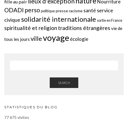
nature
lieux d'exception
Nourriture
fille au pair
perso
ODADI
service
santé
presse
racisme
politique
solidarité internationale
civique
sortie en France
spiritualité et religion
traditions étrangères
vie de
voyage
ville
écologie
tous les jours
SEARCH
STATISTIQUES DU BLOG
77 675 visites