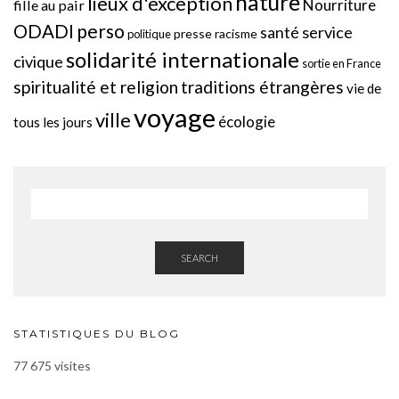
nature
lieux d'exception
Nourriture
fille au pair
perso
ODADI
service
santé
presse
racisme
politique
solidarité internationale
civique
sortie en France
spiritualité et religion
traditions étrangères
vie de
voyage
ville
écologie
tous les jours
SEARCH
STATISTIQUES DU BLOG
77 675 visites