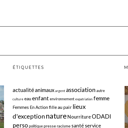
ÉTIQUETTES
M
association
actualité
animaux
autre
argent
enfant
femme
eau
environnement
culture
expatriation
lieux
fille au pair
Femmes En Action
nature
d'exception
ODADI
Nourriture
perso
service
santé
presse
racisme
politique