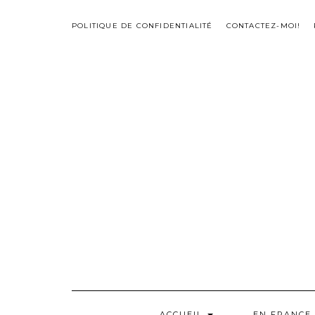
Skip
to
POLITIQUE DE CONFIDENTIALITÉ
CONTACTEZ-MOI!
content
ACCUEIL
EN FRANCE