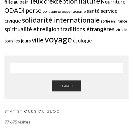
nature
lieux d'exception
Nourriture
fille au pair
perso
ODADI
service
santé
presse
racisme
politique
solidarité internationale
civique
sortie en France
spiritualité et religion
traditions étrangères
vie de
voyage
ville
écologie
tous les jours
SEARCH
STATISTIQUES DU BLOG
77 675 visites