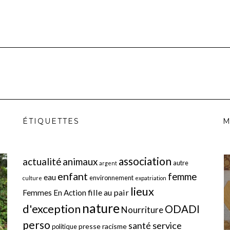
ÉTIQUETTES
M
association
actualité
animaux
autre
argent
enfant
femme
eau
environnement
culture
expatriation
lieux
fille au pair
Femmes En Action
nature
d'exception
ODADI
Nourriture
perso
service
santé
presse
racisme
politique