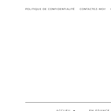
Skip
to
POLITIQUE DE CONFIDENTIALITÉ
CONTACTEZ-MOI!
content
ACCUEIL
EN FRANCE