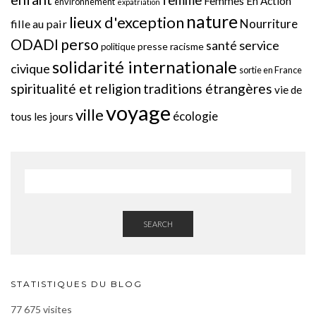
femme
Femmes En Action
environnement
expatriation
nature
lieux d'exception
Nourriture
fille au pair
perso
ODADI
service
santé
presse
racisme
politique
solidarité internationale
civique
sortie en France
spiritualité et religion
traditions étrangères
vie de
voyage
ville
écologie
tous les jours
SEARCH
STATISTIQUES DU BLOG
77 675 visites