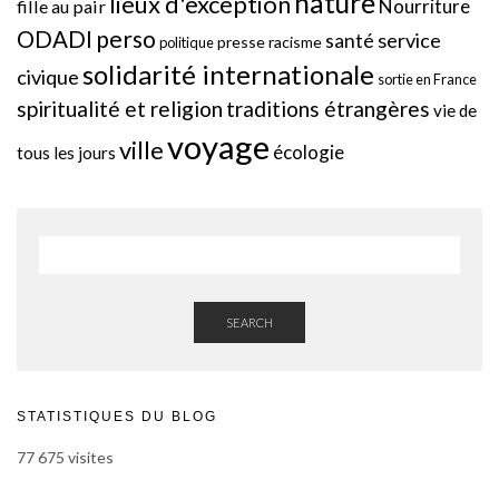
nature
lieux d'exception
Nourriture
fille au pair
perso
ODADI
service
santé
presse
racisme
politique
solidarité internationale
civique
sortie en France
spiritualité et religion
traditions étrangères
vie de
voyage
ville
écologie
tous les jours
SEARCH
STATISTIQUES DU BLOG
77 675 visites