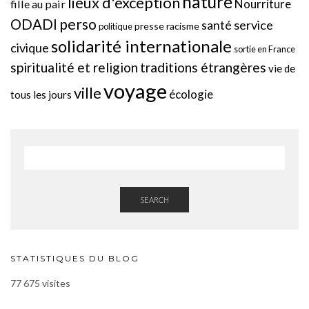
nature
lieux d'exception
Nourriture
fille au pair
perso
ODADI
service
santé
presse
racisme
politique
solidarité internationale
civique
sortie en France
spiritualité et religion
traditions étrangères
vie de
voyage
ville
écologie
tous les jours
SEARCH
STATISTIQUES DU BLOG
77 675 visites