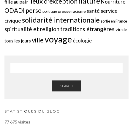
nature
lieux d'exception
Nourriture
fille au pair
perso
ODADI
service
santé
presse
racisme
politique
solidarité internationale
civique
sortie en France
spiritualité et religion
traditions étrangères
vie de
voyage
ville
écologie
tous les jours
SEARCH
STATISTIQUES DU BLOG
77 675 visites