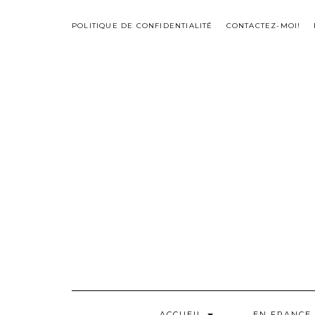
Skip
to
POLITIQUE DE CONFIDENTIALITÉ
CONTACTEZ-MOI!
content
ACCUEIL
EN FRANCE