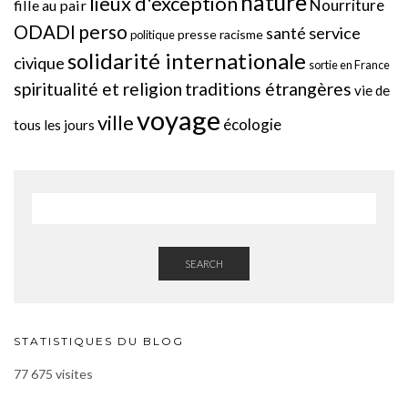
nature
lieux d'exception
Nourriture
fille au pair
perso
ODADI
service
santé
presse
racisme
politique
solidarité internationale
civique
sortie en France
spiritualité et religion
traditions étrangères
vie de
voyage
ville
écologie
tous les jours
SEARCH
STATISTIQUES DU BLOG
77 675 visites