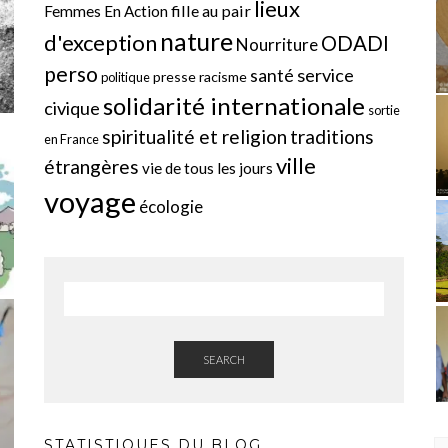
lieux
fille au pair
Femmes En Action
nature
d'exception
ODADI
Nourriture
perso
service
santé
presse
racisme
politique
solidarité internationale
civique
sortie
spiritualité et religion
traditions
en France
ville
étrangères
vie de tous les jours
voyage
écologie
SEARCH
STATISTIQUES DU BLOG