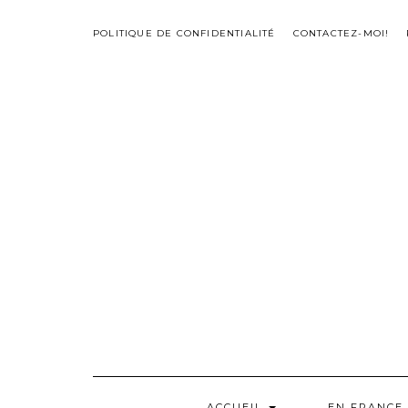
Skip
to
POLITIQUE DE CONFIDENTIALITÉ
CONTACTEZ-MOI!
content
ACCUEIL
EN FRANCE