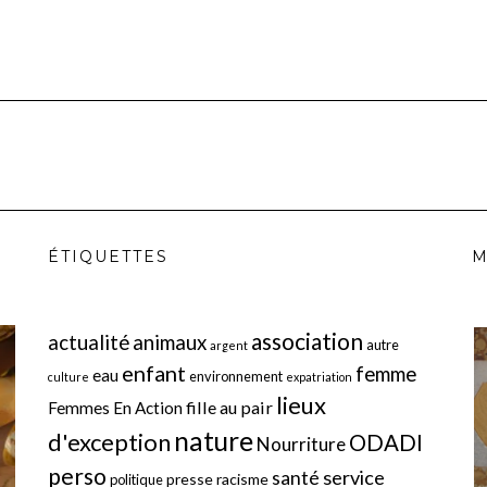
ÉTIQUETTES
M
association
actualité
animaux
autre
argent
enfant
femme
eau
environnement
culture
expatriation
lieux
fille au pair
Femmes En Action
nature
d'exception
ODADI
Nourriture
perso
service
santé
presse
racisme
politique