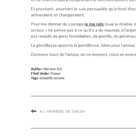
Et pourtant.. pourtant je suis persuadée qu’a fond d’eux
arriveraient et changeraient.
Pour me donner du courage
je me relis
(ouai je m’aime, 
un jour « ne pense pas à ce qu’il y a de mauvais, à l’arg
est remplis de gens formidables, de gentils, de généreux.
La gentillesse apporte la gentillesse. Idem pour l’amour, 
Donnons nous de l’amour, en ce moment, nous en avons
Author:
Myriam-DG
Filed Under:
France
Tags:
actualité
,
racisme
AU MEMBRE DE DAESH