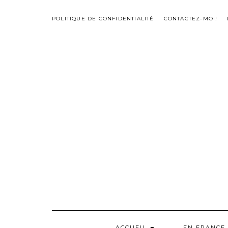
Skip
to
POLITIQUE DE CONFIDENTIALITÉ
CONTACTEZ-MOI!
content
ACCUEIL
EN FRANCE