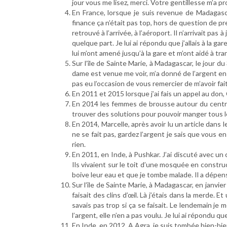
jour vous me lisez, merci. Votre gentillesse m’a
En France, lorsque je suis revenue de Madagasca
finance ça n’était pas top, hors de question de pre
retrouvé à l’arrivée, à l’aéroport. Il n’arrivait pas
quelque part. Je lui ai répondu que j’allais à la gar
lui m’ont amené jusqu’à la gare et m’ont aidé à t
Sur l’île de Sainte Marie, à Madagascar, le jour
dame est venue me voir, m’a donné de l’argent en m
pas eu l’occasion de vous remercier de m’avoir fai
En 2011 et 2015 lorsque j’ai fais un appel au d
En 2014 les femmes de brousse autour du centre P
trouver des solutions pour pouvoir manger tous l
En 2014, Marcelle, après avoir lu un article dans l
ne se fait pas, gardez l’argent je sais que vous e
rien.
En 2011, en Inde, à Pushkar. J’ai discuté avec un ch
Ils vivaient sur le toit d’une mosquée en constru
boive leur eau et que je tombe malade. Il a dépens
Sur l’île de Sainte Marie, à Madagascar, en janvi
faisait des clins d’œil. Là j’étais dans la merde.
savais pas trop si ça se faisait. Le lendemain j
l’argent, elle n’en a pas voulu. Je lui ai répondu que
En Inde, en 2012. A Agra, je suis tombée bien-bie