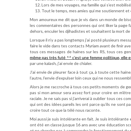
Lors de mes voyages, ma famille qui s’est mobilisée 
Tout le temps, mes amies qui me soutiennent et 
Mon amoureux me dit que je vis dans un monde de bisounou
les commentaires des personnes qui ont liker la page fa
dehors, enculer les djihadistes et souhaitent la mort d
Lorsque il n’y a pas longtemps j’ai posté plusieurs mes
faire le vide dans tes contacts Myriam avant de finir av
tous ces messages de haines sur les RS, tous ces gen
même pas très futé ^^ c’est une femme politique, elle e
par une kalash, j’ai envie de chialer.
J’ai envie de pleurer face à tout ça, à toute cette hai
l’autre, l’envie d’expulser loin ceux qui ne nous ressemb
Alors je me raccroche à tous ces petits moments de gent
pas si mon amour sera assez fort pour croire en m’être h
raciale. Je ne sais pas si j’arriverai à oublier tous ces 
qui ont des idées pareils les ont parce qu’ils ne sont p
croire tout ce que la télé nous raconte.
Moi aussi je suis intolérante en fait. Je suis intoléra
ont été en classe jusque 16 ans avec une éducation scola
et ne cherche pas à comprendre le fonctionnement du mon