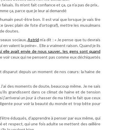
isais. Ils m’ont fait confiance et ça, ça n’a pas de prix..
omme ça, parce que je leur ai demandé
umain peut-être bon. Il est vrai que lorsque je vais lire
ce (avec plain de fote d’ortograf), mettre les musulmans
 de doutes.
réseaux sociaux,
Astrid
m’a dit : « J
e pense que tu devrais
i en valent la peine
« . Elle a vraiment raison. Quand je lis
 elle avait envie de nous sauver.. les gens sont quand
 de voir ceux qui ne pensent pas comme eux déchiquetés
vait disparut depuis un moment de nos cœurs: la haine de
as. J’ai des moments de doute, beaucoup même. Je ne sais
 qu’ils grandissent dans ce climat de haine et de tension
i j’arriverai un jour à chasser de ma tête le fait que ceux
telligente pour voir la beauté du monde et trop bête pour
é d’être éduqués, d’apprendre à penser par eux même, qui
té et respect, qui une fois adulte se mettent des œillère
ils le veulent bien.