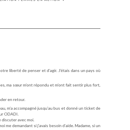
tre liberté de penser et d’agir. J’étais dans un pays où
nes, ma sœur m’ont répondu et m’ont fait sentir plus fort,
der en retour.
ureau, m’a accompagné jusqu’au bus et donné un ticket de
pour ODADI.
e discuter avec moi.
 moi me demandant si j’avais besoin d’aide. Madame, si un