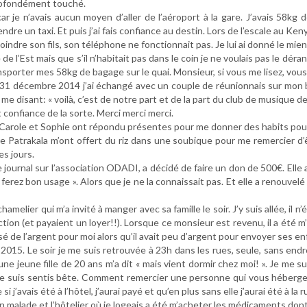
 profondément touché.
r je n’avais aucun moyen d’aller de l’aéroport à la gare. J’avais 58k
ndre un taxi. Et puis j’ai fais confiance au destin. Lors de l’escale au Ke
 à joindre son fils, son téléphone ne fonctionnait pas. Je lui ai donné le mien
e de l’Est mais que s’il n’habitait pas dans le coin je ne voulais pas le déran
ransporter mes 58kg de bagage sur le quai. Monsieur, si vous me lisez, vo
 du 31 décembre 2014 j’ai échangé avec un couple de réunionnais sur mon 
e disant: « voilà, c’est de notre part et de la part du club de musique de
t confiance de la sorte. Merci merci merci.
on, Carole et Sophie ont répondu présentes pour me donner des habits p
atrakala m’ont offert du riz dans une soubique pour me remercier d’êtr
es jours.
e journal sur l’association ODADI, a décidé de faire un don de 500€. Elle a
n ferez bon usage ». Alors que je ne la connaissait pas. Et elle a renouve
amelier qui m’a invité à manger avec sa famille le soir. J’y suis allée, il 
ction (et payaient un loyer!!). Lorsque ce monsieur est revenu, il a été 
é de l’argent pour moi alors qu’il avait peu d’argent pour envoyer ses enfa
er 2015. Le soir je me suis retrouvée à 23h dans les rues, seule, sans e
 Et une jeune fille de 20 ans m’a dit « mais vient dormir chez moi! ». Je m
e me suis sentis bête. Comment remercier une personne qui vous héberge 
 si j’avais été à l’hôtel, j’aurai payé et qu’en plus sans elle j’aurai été à la
n malade et l’hôtelier où je logeais a été m’acheter les médicaments dont