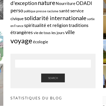
nature
d'exception
ODADI
Nourriture
perso
service
santé
presse
racisme
politique
solidarité internationale
civique
sortie
spiritualité et religion
traditions
en France
ville
étrangères
vie de tous les jours
voyage
écologie
SEARCH
STATISTIQUES DU BLOG