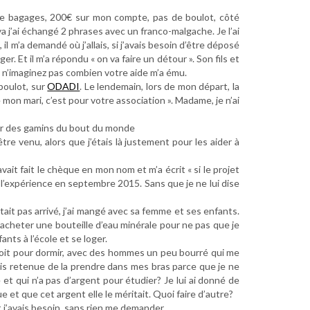
g de bagages, 200€ sur mon compte, pas de boulot, côté
nya j’ai échangé 2 phrases avec un franco-malgache. Je l’ai
, il m’a demandé où j’allais, si j’avais besoin d’être déposé
ger. Et il m’a répondu « on va faire un détour ». Son fils et
us n’imaginez pas combien votre aide m’a ému.
boulot, sur
ODADI
. Le lendemain, lors de mon départ, la
 mon mari, c’est pour votre association ». Madame, je n’ai
our des gamins du bout du monde
e venu, alors que j’étais là justement pour les aider à
vait fait le chèque en mon nom et m’a écrit « si le projet
lé l’expérience en septembre 2015. Sans que je ne lui dise
n’était pas arrivé, j’ai mangé avec sa femme et ses enfants.
m’acheter une bouteille d’eau minérale pour ne pas que je
nts à l’école et se loger.
ndroit pour dormir, avec des hommes un peu bourré qui me
e suis retenue de la prendre dans mes bras parce que je ne
et qui n’a pas d’argent pour étudier? Je lui ai donné de
 rue et que cet argent elle le méritait. Quoi faire d’autre?
 j’avais besoin, sans rien me demander.