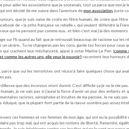
pour aider les associations que je soutenais, tout ça parce que moi je le fa
qui ont décidé de me suivre dans l’aventure de
mon association
, juste c
rs, que je suis naïve de croire en l’être humain, de croire que l’être h
cebook de « la ptite française se rebelle », qui veulent défendre la Fran
e ceux qui ne pensent pas comme eux.. et bien c’est vrai j’ai des moments
sage sur Fb quand au fait que je retrouvait beaucoup de racisme sur les 
ec un ulcère.. Tu ne changeras pas les cons, garde tes forces pour ceux qu
s qui crachent leur méchanceté, appel à voter Marine Le Pen (
comme si
st comme les autres uns, elle veux le pouvoir!
) racontent leur horreurs
ne, parce que oui les terroristes ont réussi à faire quelques chose qui a
les pas.
illesse que des inconnus m’ont donné. C’est difficile ça je ne le nie p
umain, je ne sais pas si j’aurai la force d’avoir un jour des enfants et
commentaires racistes, xénophobe et incultes de ma pensée. Je ne sais pas s
as éduqué, que la plupart font partie de la classe ouvrière pas assez in
nte envers ces hommes et ces femmes de mon âge, qui ont eu la possibilit
ire pas trop mal, qui ont acquis les notions de liberté, fraternité, égali
de. Je suis intolérante contre ces incultes qui ne le sont que parce qu’