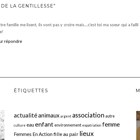
 DE LA GENTILLESSE”
re famille me lisent, ils vont pas y croire mais….c’est toi ma soeur qui a fail
le!
ur répondre
ÉTIQUETTES
M
association
actualité
animaux
autre
argent
enfant
femme
eau
environnement
culture
expatriation
lieux
fille au pair
Femmes En Action