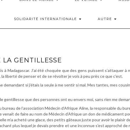
SOLIDARITÉ INTERNATIONALE
AUTRE
 LA GENTILLESSE
tais à Madagascar. J’ai été choquée que des gens puissent s’attaquer à no
 la liberté de penser et de se révolter je vois à peu près ce que c’est.
 me demandant si j’étais la seule à me sentir si mal. Mes tantes, mes cousi
s de gentillesse que des personnes ont eu envers moi, sans rien me deman
au bureau de l’association Médecin d’Afrique Aline, la responsable du b
Elle venait de faire au nom de Médecin d’Afrique un don de médicament 
 elle m’a acheté une glace, des petits gâteaux juste pour avoir le plaisir d
e sachant plus lequel je devais prendre et une inconnue s’est approché de